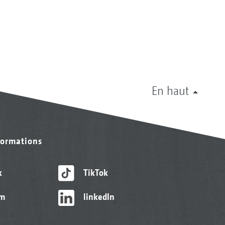
En haut
formations
k
TikTok
am
linkedIn