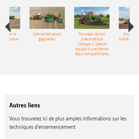
pot pour le
Une combinaison
Nouveau semoir
Nouveau 
monograine
gagnante !
pneumatique
traîné Cirr
recea
Centaya-C Special
Gra
équipé d’une trémie
deux compartiments
Autres liens
Vous trouverez ici de plus amples informations sur les
techniques d'ensemencement