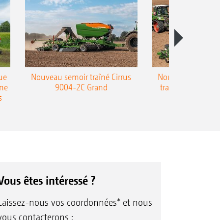
ue
Nouveau semoir traîné Cirrus
Nouveau semoir 
une
9004-2C Grand
traîné Precea-T
s
Vous êtes intéressé ?
Laissez-nous vos coordonnées* et nous
vous contacterons :