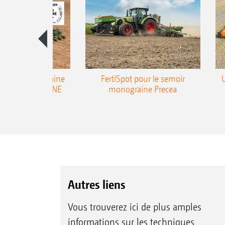
emoir monograine
FertiSpot pour le semoir
ecea-TCC AMAZONE
monograine Precea
Autres liens
Vous trouverez ici de plus amples
informations sur les techniques