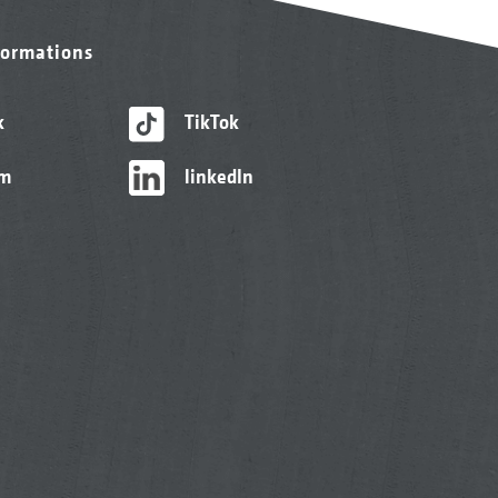
formations
k
TikTok
am
linkedIn