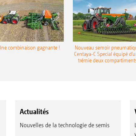
Une combinaison gagnante !
Nouveau semoir pneumatiq
Centaya-C Special équipé d’
trémie deux compartiment
Actualités
Nouvelles de la technologie de semis