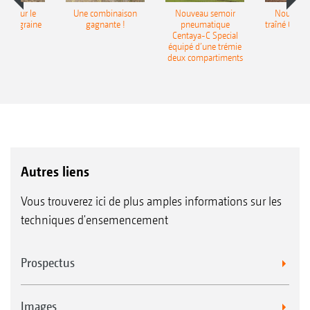
pot pour le
Une combinaison
Nouveau semoir
Nouveau 
monograine
gagnante !
pneumatique
traîné Cirr
recea
Centaya-C Special
Gra
équipé d’une trémie
deux compartiments
Autres liens
Vous trouverez ici de plus amples informations sur les
techniques d'ensemencement
Prospectus
Images