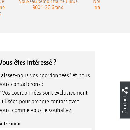
ue
Nouveau semoir traîné Cirrus
Nouveau semoir 
une
9004-2C Grand
traîné Precea-T
s
Vous êtes intéressé ?
Laissez-nous vos coordonnées* et nous
vous contacterons :
* Vos coordonnées sont exclusivement
Contact
utilisées pour prendre contact avec
vous, comme vous le souhaitez.
Votre nom