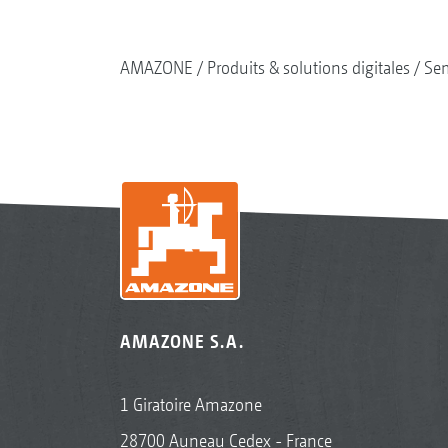
AMAZONE
Produits & solutions digitales
Se
AMAZONE S.A.
1 Giratoire Amazone
28700 Auneau Cedex - France