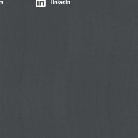
am
linkedIn