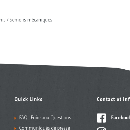
mis
Semoirs mécaniques
Quick Links
Contact et in
FAQ | Foire aux Questions
Faceboo
Communiqués de presse