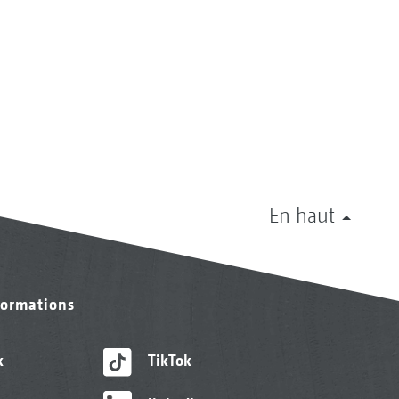
En haut
formations
k
TikTok