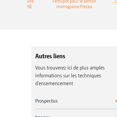
emoir monograine
FertiSpot pour le semoir
ecea-TCC AMAZONE
monograine Precea
Autres liens
Vous trouverez ici de plus amples
informations sur les techniques
d'ensemencement
Prospectus