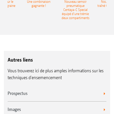
pot pour le
Une combinaison
Nouveau semoir
Nouveau 
monograine
gagnante !
pneumatique
traîné Cirr
recea
Centaya-C Special
Gra
équipé d’une trémie
deux compartiments
Autres liens
Vous trouverez ici de plus amples informations sur les
techniques d'ensemencement
Prospectus
Images