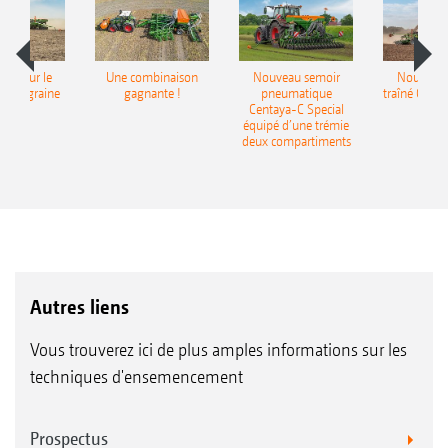
pot pour le
Une combinaison
Nouveau semoir
Nouveau 
monograine
gagnante !
pneumatique
traîné Cirr
recea
Centaya-C Special
Gra
équipé d’une trémie
deux compartiments
Autres liens
Vous trouverez ici de plus amples informations sur les
techniques d'ensemencement
Prospectus