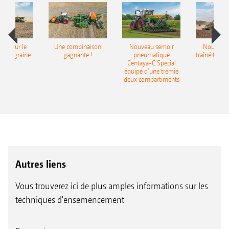
pot pour le
Une combinaison
Nouveau semoir
Nouveau 
monograine
gagnante !
pneumatique
traîné Cirr
recea
Centaya-C Special
Gra
équipé d’une trémie
deux compartiments
Autres liens
Vous trouverez ici de plus amples informations sur les
techniques d'ensemencement