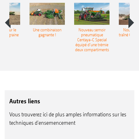
pot pour le
Une combinaison
Nouveau semoir
Nouveau 
monograine
gagnante !
pneumatique
traîné Cirr
recea
Centaya-C Special
Gra
équipé d’une trémie
deux compartiments
Autres liens
Vous trouverez ici de plus amples informations sur les
techniques d'ensemencement