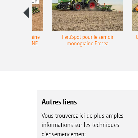
emoir monograine
FertiSpot pour le semoir
ecea-TCC AMAZONE
monograine Precea
Autres liens
Vous trouverez ici de plus amples
informations sur les techniques
d'ensemencement