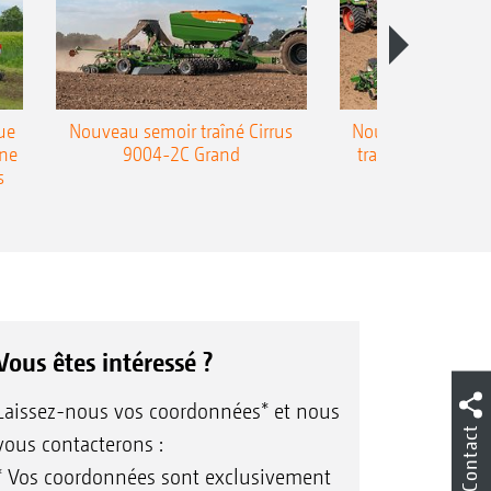
ue
Nouveau semoir traîné Cirrus
Nouveau semoir 
une
9004-2C Grand
traîné Precea-T
s
Vous êtes intéressé ?
Laissez-nous vos coordonnées* et nous
Contact
vous contacterons :
* Vos coordonnées sont exclusivement