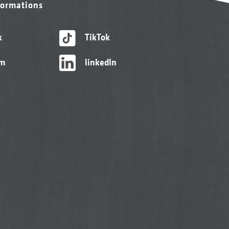
formations
k
TikTok
am
linkedIn