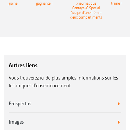
monograine
gagnante !
pneumatique
traîné Cirr
recea
Centaya-C Special
Gra
équipé d’une trémie
deux compartiments
Autres liens
Vous trouverez ici de plus amples informations sur les
techniques d'ensemencement
Prospectus
Images