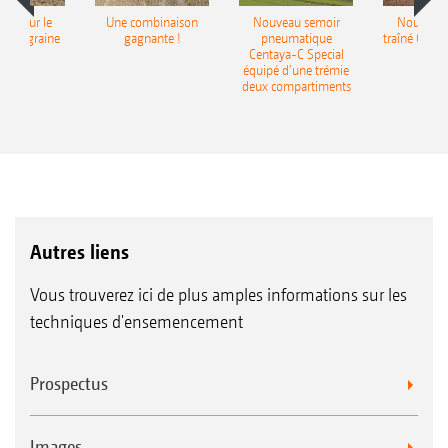
pot pour le
Une combinaison
Nouveau semoir
Nouveau 
monograine
gagnante !
pneumatique
traîné Cirr
recea
Centaya-C Special
Gra
équipé d’une trémie
deux compartiments
Autres liens
Vous trouverez ici de plus amples informations sur les
techniques d'ensemencement
Prospectus
Images