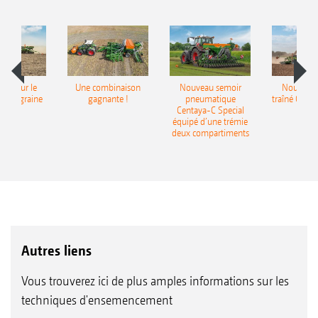
pot pour le
Une combinaison
Nouveau semoir
Nouveau 
monograine
gagnante !
pneumatique
traîné Cirr
recea
Centaya-C Special
Gra
équipé d’une trémie
deux compartiments
Autres liens
Vous trouverez ici de plus amples informations sur les
techniques d'ensemencement