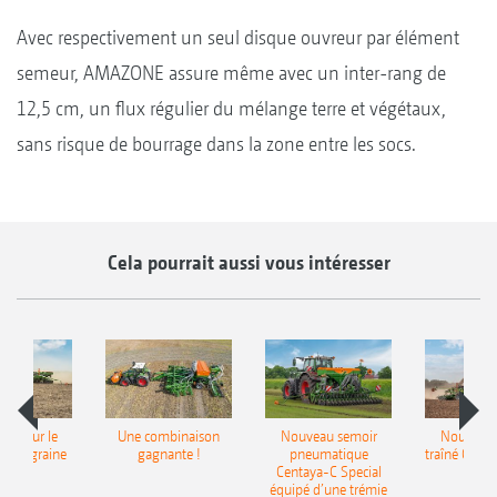
Avec respectivement un seul disque ouvreur par élément
semeur, AMAZONE assure même avec un inter-rang de
12,5 cm, un flux régulier du mélange terre et végétaux,
sans risque de bourrage dans la zone entre les socs.
Cela pourrait aussi vous intéresser
pot pour le
Une combinaison
Nouveau semoir
Nouveau 
monograine
gagnante !
pneumatique
traîné Cirr
recea
Centaya-C Special
Gra
équipé d’une trémie