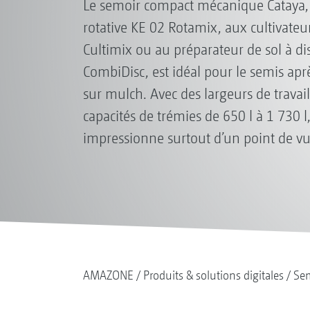
Le semoir compact mécanique Cataya,
rotative KE 02 Rotamix, aux cultivateu
Cultimix ou au préparateur de sol à d
CombiDisc, est idéal pour le semis apr
sur mulch. Avec des largeurs de travai
capacités de trémies de 650 l à 1 730 l,
impressionne surtout d’un point de vu
AMAZONE
Produits & solutions digitales
Se