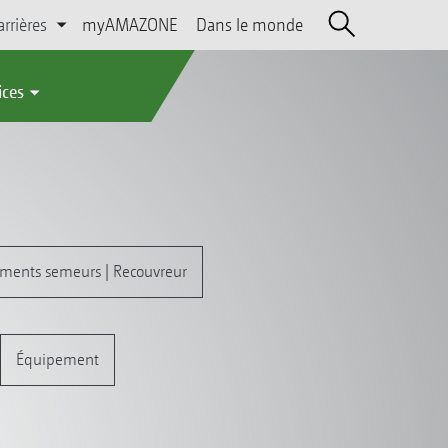
arrières
myAMAZONE
Dans le monde
ices
éments semeurs | Recouvreur
Équipement