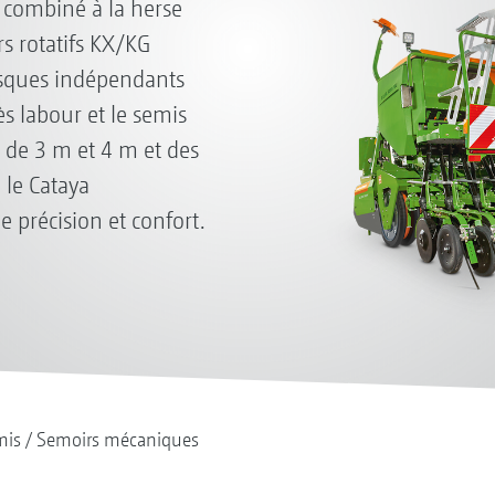
 combiné à la herse
rs rotatifs KX/KG
isques indépendants
ès labour et le semis
l de 3 m et 4 m et des
 le Cataya
e précision et confort.
mis
Semoirs mécaniques