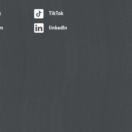
k
TikTok
am
linkedIn