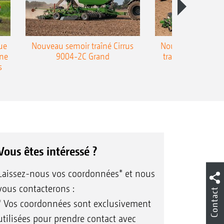
ue
Nouveau semoir traîné Cirrus
Nouveau semoir 
une
9004-2C Grand
traîné Precea-T
s
Vous êtes intéressé ?
Laissez-nous vos coordonnées* et nous
vous contacterons :
Contact
* Vos coordonnées sont exclusivement
utilisées pour prendre contact avec