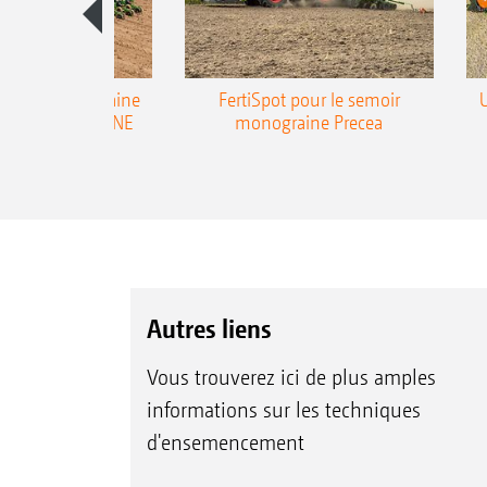
emoir monograine
FertiSpot pour le semoir
ecea-TCC AMAZONE
monograine Precea
Autres liens
Vous trouverez ici de plus amples
informations sur les techniques
d'ensemencement