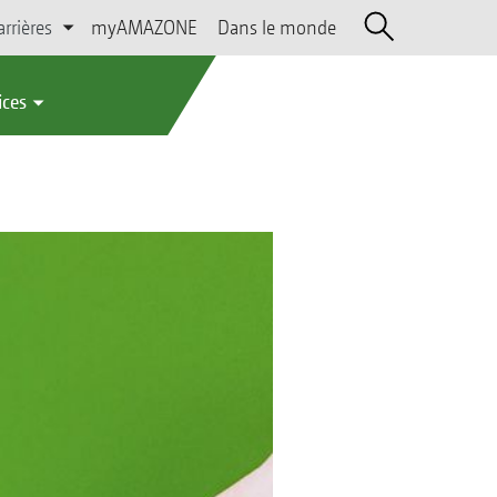
arrières
myAMAZONE
Dans le monde
ices