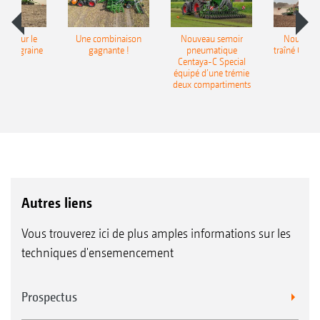
pot pour le
Une combinaison
Nouveau semoir
Nouveau 
monograine
gagnante !
pneumatique
traîné Cirr
recea
Centaya-C Special
Gra
équipé d’une trémie
deux compartiments
Autres liens
Vous trouverez ici de plus amples informations sur les
techniques d'ensemencement
Prospectus