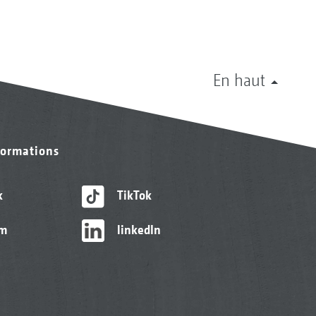
En haut
formations
k
TikTok
am
linkedIn