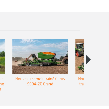
ue
Nouveau semoir traîné Cirrus
Nouveau semoir 
une
9004-2C Grand
traîné Precea-T
s