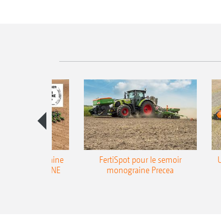
emoir monograine
FertiSpot pour le semoir
ecea-TCC AMAZONE
monograine Precea