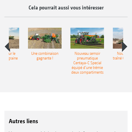
Cela pourrait aussi vous intéresser
pot pour le
Une combinaison
Nouveau semoir
Nouveau 
monograine
gagnante !
pneumatique
traîné Cirr
recea
Centaya-C Special
Gra
équipé d’une trémie
deux compartiments
Autres liens