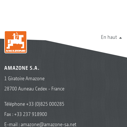
En haut
AMAZONE S.A.
1 Giratoire Amazone
28700 Auneau Cedex - France
Téléphone
+33 (0)825 000285
Fax : +33 237 918900
E-mail :
amazone@amazone-sa.net