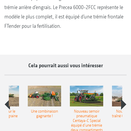
trémie arrière d’engrais. Le Precea 6000-2FCC représente le
modèle le plus complet, il est équipé d’une trémie frontale
FTender pour la fertilisation.
Cela pourrait aussi vous intéresser
pot pour le
Une combinaison
Nouveau semoir
Nouveau 
monograine
gagnante !
pneumatique
traîné Cirr
recea
Centaya-C Special
Gra
équipé d’une trémie
deux compartiments