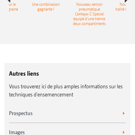
pot pour le
Une combinaison
Nouveau semoir
Nouveau 
monograine
gagnante !
pneumatique
traîné Cirr
recea
Centaya-C Special
Gra
équipé d’une trémie
deux compartiments
Autres liens
Vous trouverez ici de plus amples informations sur les
techniques d'ensemencement
Prospectus
Images