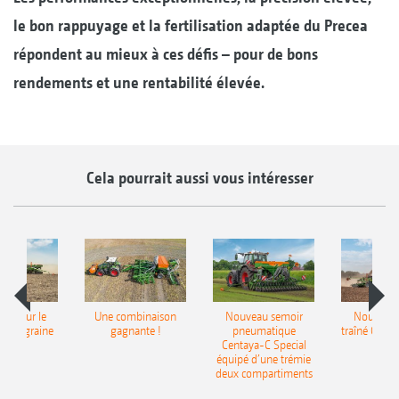
le bon rappuyage et la fertilisation adaptée du Precea
répondent au mieux à ces défis – pour de bons
rendements et une rentabilité élevée.
Cela pourrait aussi vous intéresser
pot pour le
Une combinaison
Nouveau semoir
Nouveau 
monograine
gagnante !
pneumatique
traîné Cirr
recea
Centaya-C Special
Gra
équipé d’une trémie
deux compartiments