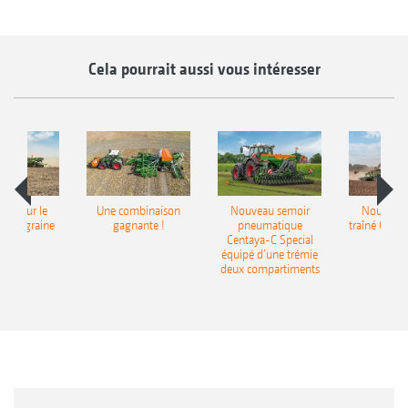
Cela pourrait aussi vous intéresser
pot pour le
Une combinaison
Nouveau semoir
Nouveau 
monograine
gagnante !
pneumatique
traîné Cirr
recea
Centaya-C Special
Gra
équipé d’une trémie
deux compartiments