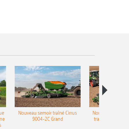
ue
Nouveau semoir traîné Cirrus
Nouveau semoir 
une
9004-2C Grand
traîné Precea-T
s