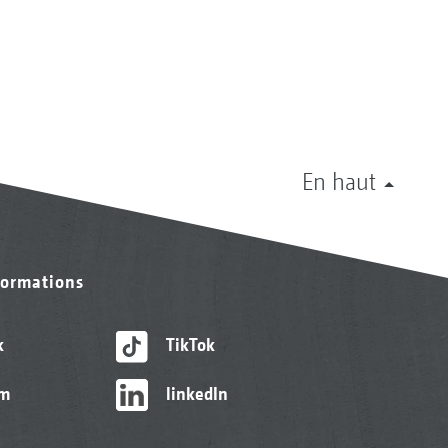
En haut
formations
k
TikTok
am
linkedIn