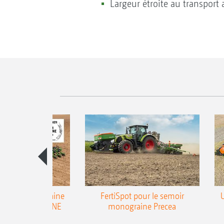
Largeur étroite au transport 
emoir monograine
FertiSpot pour le semoir
ecea-TCC AMAZONE
monograine Precea