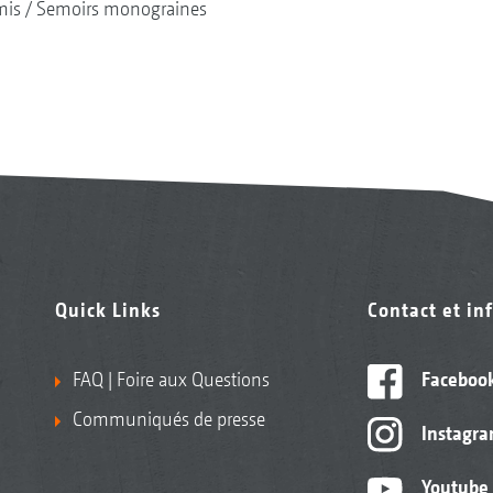
mis
Semoirs monograines
Quick Links
Contact et in
FAQ | Foire aux Questions
Faceboo
Communiqués de presse
Instagr
Youtube