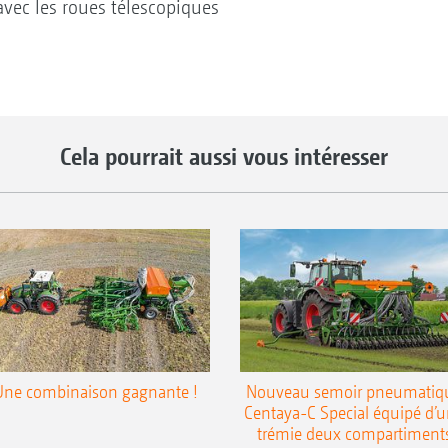
avec les roues télescopiques
Cela pourrait aussi vous intéresser
Une combinaison gagnante !
Nouveau semoir pneumatiq
Centaya-C Special équipé d’
trémie deux compartiment