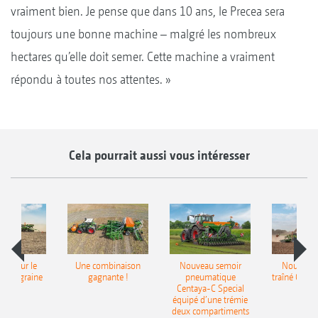
vraiment bien. Je pense que dans 10 ans, le Precea sera
toujours une bonne machine – malgré les nombreux
hectares qu’elle doit semer. Cette machine a vraiment
répondu à toutes nos attentes. »
Cela pourrait aussi vous intéresser
pot pour le
Une combinaison
Nouveau semoir
Nouveau 
monograine
gagnante !
pneumatique
traîné Cirr
recea
Centaya-C Special
Gra
équipé d’une trémie
deux compartiments