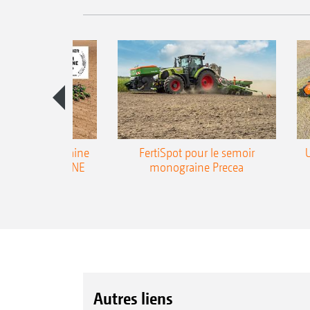
emoir monograine
FertiSpot pour le semoir
ecea-TCC AMAZONE
monograine Precea
Autres liens