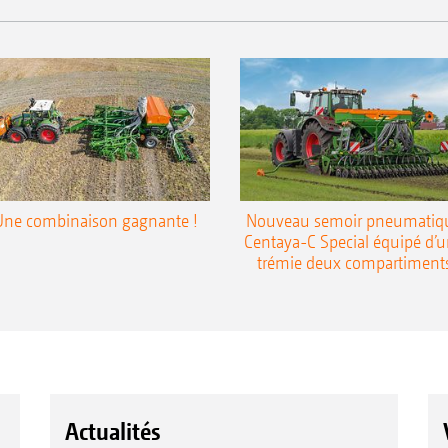
Une combinaison gagnante !
Nouveau semoir pneumatiq
Centaya-C Special équipé d’
trémie deux compartiment
Actualités