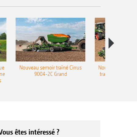
ue
Nouveau semoir traîné Cirrus
Nouveau semoir 
une
9004-2C Grand
traîné Precea-T
s
Vous êtes intéressé ?