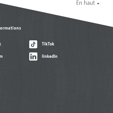
En haut
formations
k
TikTok
am
linkedIn