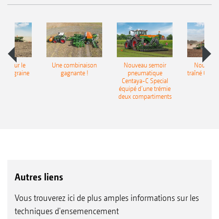
pot pour le
Une combinaison
Nouveau semoir
Nouveau 
monograine
gagnante !
pneumatique
traîné Cirr
recea
Centaya-C Special
Gra
équipé d’une trémie
deux compartiments
Autres liens
Vous trouverez ici de plus amples informations sur les
techniques d'ensemencement