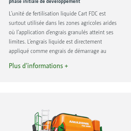
phase initiale de développement
L’unité de fertilisation liquide Cart FDC est
surtout utilisée dans les zones agricoles arides
où l’application d’engrais granulés atteint ses
limites. L’engrais liquide est directement
appliqué comme engrais de démarrage au
niveau de l’élément semeur.
Plus d‘informations +
Avantages de la fertilisation liquide :
Favorise le développement des plantes dès
le début de leur phase de croissance grâce à
une disponibilité plus rapide
Croissance sûre des plantes, même à des
températures froides, grâce à une meilleure