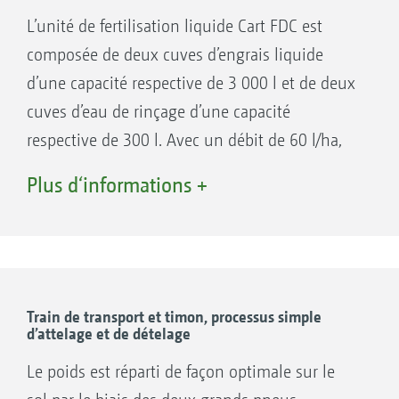
L’unité de fertilisation liquide Cart FDC est
composée de deux cuves d’engrais liquide
d’une capacité respective de 3 000 l et de deux
cuves d’eau de rinçage d’une capacité
respective de 300 l. Avec un débit de 60 l/ha,
un plein permet de réaliser 100 ha ce qui
Plus d‘informations +
correspond donc approximativement à une
Semoir direct Primera DMC
équipe de jour dans les grandes exploitations
agricoles. Les deux cuves d’engrais liquide
sont dotées en standard d’un affichage de
niveau de remplissage pour que le conducteur
Train de transport et timon, processus simple
d’attelage et de dételage
visualise en permanence le volume d’engrais
disponible. Toutes les cuves sont accessibles
Le poids est réparti de façon optimale sur le
par une plateforme de travail et intègrent une