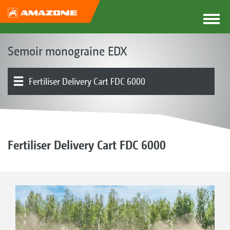
Semoir monograine EDX
Fertiliser Delivery Cart FDC 6000
Outil de base | Châssis
Trémie d’engrais | Dosage | Socs
Trémie de semence | Séparation | Socs
Électronique | Terminaux | Logiciels
Présentation produit
Divers
Fertiliser Delivery Cart FDC 6000