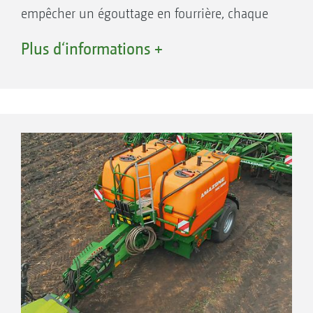
empêcher un égouttage en fourrière, chaque
sortie est dotée d’une membrane antigoutte.
Plus d‘informations +
En outre, chaque sortie est dotée d’un disque
de dosage dont la taille dépend du débit.
Des résultats très intéressants dans la pratique
Les résultats issus de la (campagne 2018) en
Russie ont montré la différence. Le
développement des plantes bénéficiant de
l’engrais liquide AHL est nettement meilleur
que celles sans AHL. La nette coloration verte
est un indice d’un bon apport en substances
nutritives. La croissance de la plante avec