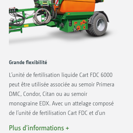
valorisation
Réduction des produits phytosanitaires,
suite à une diminution de la pression
exercée par les adventices
Économie d’eau car l’engrais n’a pas besoin
d’être d’abord dilué pour être à disposition
de la plante
Grande flexibilité
Rendements plus élevés grâce à un
L’unité de fertilisation liquide Cart FDC 6000
développement juvénile positif
peut être utilisée associée au semoir Primera
DMC, Condor, Citan ou au semoir
monograine EDX. Avec un attelage composé
de l’unité de fertilisation Cart FDC et d’un
semoir équipé de sa propre trémie d’engrais
Plus d‘informations +
granulé, il est possible d’utiliser l’engrais