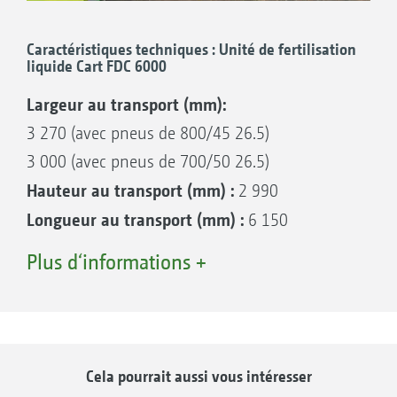
fertilisation AHL est également nettement plus
Caractéristiques techniques : Unité de fertilisation
avancée.
liquide Cart FDC 6000
Largeur au transport (mm):
3 270 (avec pneus de 800/45 26.5)
3 000 (avec pneus de 700/50 26.5)
Hauteur au transport (mm) :
2 990
Longueur au transport (mm) :
6 150
Capacité de cuve (l):
6 000
Plus d‘informations +
Capacité de cuve (l) (eau claire) :
600
Force de traction supplémentaire requise
A droite avec fertilisation AHL, à gauche sans
(kW/CV) :
37/50
fertilisation AHL
Cela pourrait aussi vous intéresser