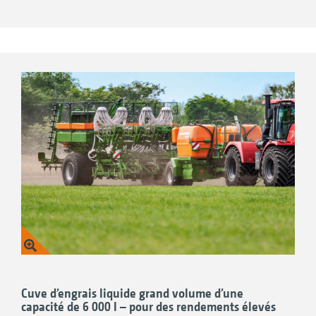
liquide et l’engrais minéral en parallèle en un
seul passage.
L’unité de fertilisation liquide FDC peut être
associée à ces semoirs :
Cuve d’engrais liquide grand volume d’une
capacité de 6 000 l – pour des rendements élevés
Semoir monograine EDX 9000-TC