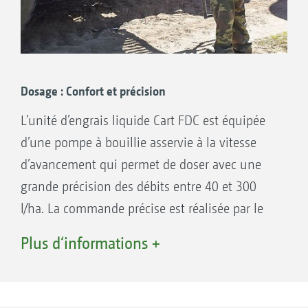
rangement pour les flexibles.
Dosage : Confort et précision
L’unité d’engrais liquide Cart FDC est équipée
d’une pompe à bouillie asservie à la vitesse
d’avancement qui permet de doser avec une
grande précision des débits entre 40 et 300
l/ha. La commande précise est réalisée par le
biais du terminal AmaSpray+. Le remplissage
Plus d‘informations +
de l’unité d’engrais liquide Cart est réalisé par
une pompe séparée, entraînée par moteur avec
un débit de remplissage de 500 l/min.