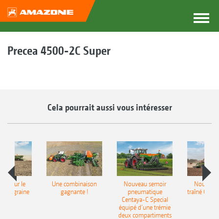
Precea 4500-2C Super
Cela pourrait aussi vous intéresser
pot pour le
Une combinaison
Nouveau semoir
Nouveau 
monograine
gagnante !
pneumatique
traîné Cirr
recea
Centaya-C Special
Gra
équipé d’une trémie
deux compartiments