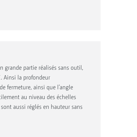
 télescopique
nage
e semis ne sont pas désactivés,
à la détection automatique et à
erventions ultérieures grâce aux
grande partie réalisés sans outil,
is et l’élément de sélection sont
. Ainsi la profondeur
de fermeture, ainsi que l’angle
acilement au niveau des échelles
 sont aussi réglés en hauteur sans
auliquement par le biais du
st automatisée sur la base de la