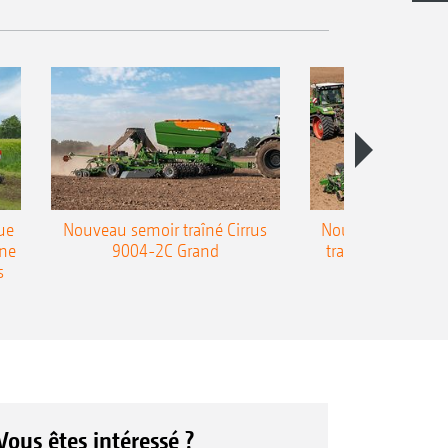
ue
Nouveau semoir traîné Cirrus
Nouveau semoir 
une
9004-2C Grand
traîné Precea-T
s
Vous êtes intéressé ?