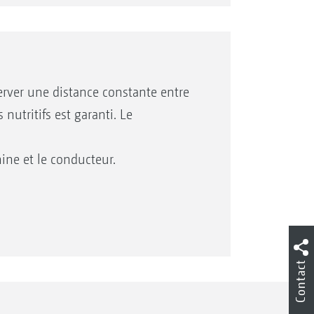
 le déplacement.
pliage des éléments semeurs, la
coupure de jalonnage ainsi que la
ont réalisés en cabine par commande
erver une distance constante entre
nutritifs est garanti. Le
que l’application spécifique intra-
pure individuelle de rang pour
ne et le conducteur.
uels pour chaque unité
 fonctions, à savoir l’AmaTron 4,
Contact