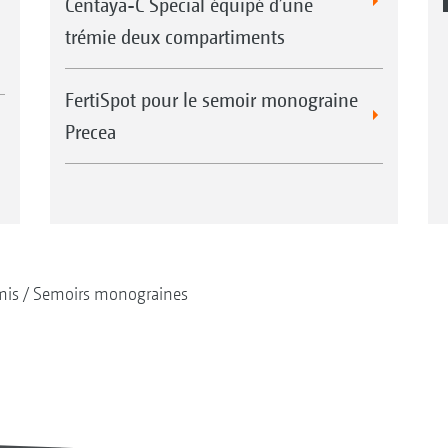
Centaya-C Special équipé d’une
trémie deux compartiments
FertiSpot pour le semoir monograine
Precea
mis
Semoirs monograines