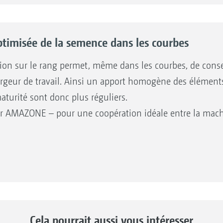
pression de terrage réellement nécessaire durant
entre les rangs de semis – pour respecter le sol
Les réglages avancés, comme le dépliage et le re
ptimisée de la semence dans les courbes
sortie et la rentrée de l'essieu télescopique, la 
coupure individuelle de rang et CurveControl, s
tion sur le rang permet, même dans les courbes, de cons
électronique avec standard ISOBUS.
 largeur de travail. Ainsi un apport homogène des éléments 
Pour les autres applications SmartFarming, telles 
aturité sont donc plus réguliers.
parcellaire de l’engrais ou de la semence, la cou
r AMAZONE – pour une coopération idéale entre la machi
chaque produit ou les points de coupure individ
d’application, un terminal ISOBUS permettant ces
est nécessaire.
Cela pourrait aussi vous intéresser