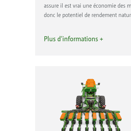
assure il est vrai une économie des mo
donc le potentiel de rendement nature
La gestion intelligente du jalonnage 
Plus d‘informations +
hydraulique de jalonnage et essieu 
inconvénient, grâce à l’ajustement de 
écarts de rangs. Ou bien le léger dép
côté de la voie de passage. Ou les de
semis intégrale et entrée dans la cult
sans passer sur les rangs de semis p
sur chaque parcelle.