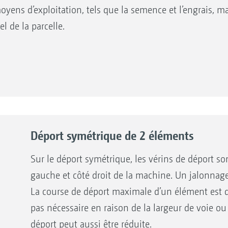
yens d’exploitation, tels que la semence et l’engrais, ma
l de la parcelle.
du Precea-TCC avec déport
télescopique compense cet
la largeur d’essieu aux
ort des rangs de semis à
ux combinés. Densité de
Déport symétrique de 2 éléments
ure sans faire de dégâts,
our des rendements élevés
Sur le déport symétrique, les vérins de déport
gauche et côté droit de la machine. Un jalonnage
La course de déport maximale d’un élément est de
pas nécessaire en raison de la largeur de voie ou 
déport peut aussi être réduite.