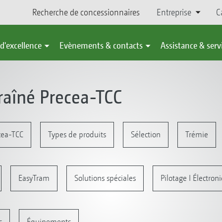
Recherche de concessionnaires
Entreprise
C
d'excellence
Evènements & contacts
Assistance & serv
aîné Precea-TCC
cea-TCC
Types de produits
Sélection
Trémie
EasyTram
Solutions spéciales
Pilotage I Électron
s
Équipements