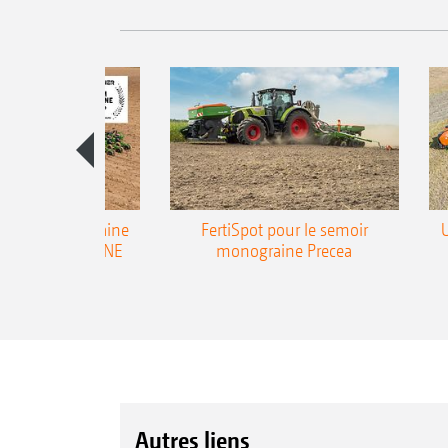
emoir monograine
FertiSpot pour le semoir
ecea-TCC AMAZONE
monograine Precea
Autres liens