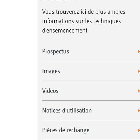
Sans
1.
CurveControl
Avec
2.
CurveControl
Vous trouverez ici de plus amples
informations sur les techniques
d'ensemencement
Prospectus
Images
Videos
Notices d'utilisation
Pièces de rechange