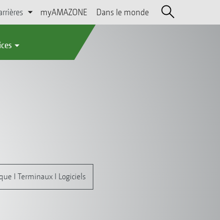
arrières
myAMAZONE
Dans le monde
ices
ique I Terminaux I Logiciels