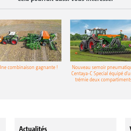
Une combinaison gagnante !
Nouveau semoir pneumatiq
Centaya-C Special équipé d’
trémie deux compartiment
Actualités