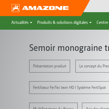
Actualités
Produits & solutions digitales
Centre 
Semoir monograine tr
Présentation produit
Le concept du Pre
Fertiliseur FerTec twin HD I Système FertiSpot
MultiFonctions du Precea
Avis des client