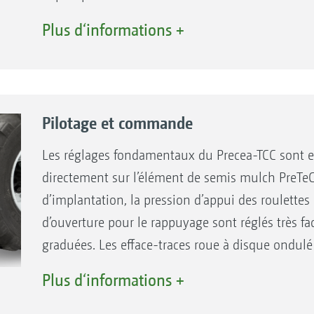
Vérin hydraulique de l’essieu
Vos avantages du déport hydraulique de jalon
Plus d‘informations +
Potentiel de rendement optimal car les rangs d
mais déportés.
Réduction du stress pour le conducteur grâce 
l’adaptation au jalonnage.
Pilotage et commande
Absence de dégâts sur les plantes lors des int
jalonnages déjà présents.
Les réglages fondamentaux du Precea-TCC sont en 
Fertilisation optimale car l’enfouisseur d’engra
directement sur l’élément de semis mulch PreTeC
déportés ensemble.
d’implantation, la pression d’appui des roulettes 
d’ouverture pour le rappuyage sont réglés très f
graduées. Les efface-traces roue à disque ondulé
outil.
Plus d‘informations +
La pression de terrage est par contre réglée hydr
terminal ISOBUS. Avec l’option SmartForce, elle e