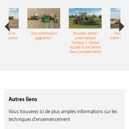
pot pour le
Une combinaison
Nouveau semoir
Nouveau 
monograine
gagnante !
pneumatique
traîné Cirr
recea
Centaya-C Special
Gra
équipé d’une trémie
deux compartiments
Autres liens
Vous trouverez ici de plus amples informations sur les
techniques d'ensemencement