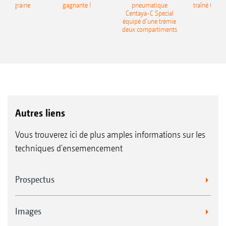
monograine
gagnante !
pneumatique
traîné Cirr
recea
Centaya-C Special
Gra
équipé d’une trémie
deux compartiments
Autres liens
Vous trouverez ici de plus amples informations sur les
techniques d'ensemencement
Prospectus
Images