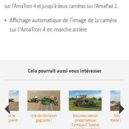
sur l’AmaTron 4 et jusqu’à deux caméras sur l’AmaPad 2.
Affichage automatique de l’image de la caméra
sur l’AmaTron 4 en marche arrière
Cela pourrait aussi vous intéresser
pot pour le
Une combinaison
Nouveau semoir
Nouveau 
monograine
gagnante !
pneumatique
traîné Cirr
recea
Centaya-C Special
Gra