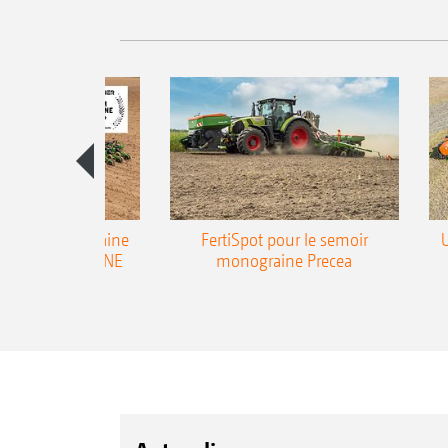
emoir monograine
FertiSpot pour le semoir
ecea-TCC AMAZONE
monograine Precea