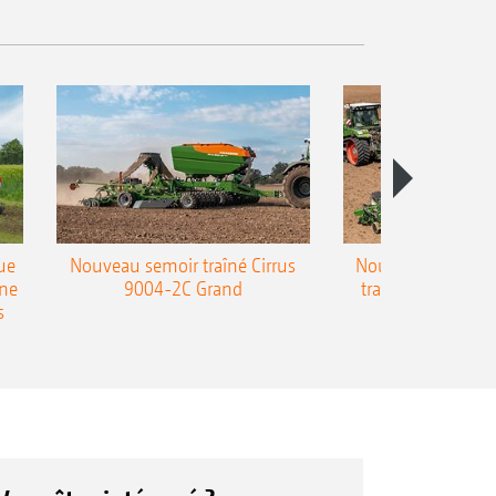
ue
Nouveau semoir traîné Cirrus
Nouveau semoir 
une
9004-2C Grand
traîné Precea-T
s