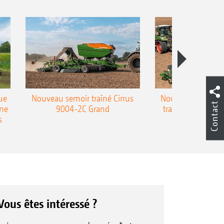
ue
Nouveau semoir traîné Cirrus
Nouveau semoir 
Contact
une
9004-2C Grand
traîné Precea-T
s
Vous êtes intéressé ?