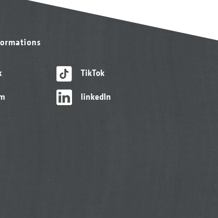
formations
k
TikTok
am
linkedIn