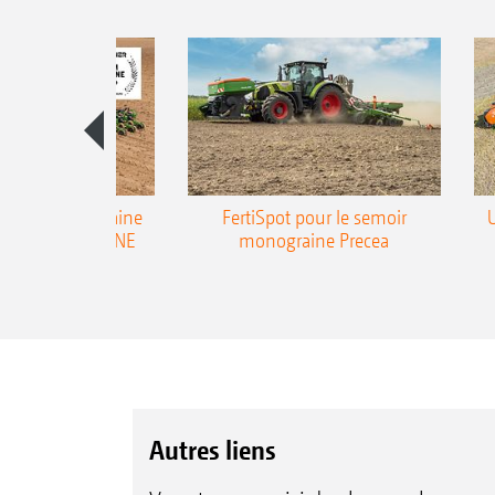
emoir monograine
FertiSpot pour le semoir
ecea-TCC AMAZONE
monograine Precea
Autres liens