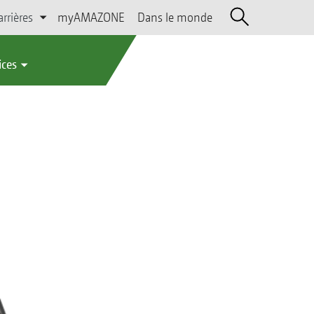
arrières
myAMAZONE
Dans le monde
ices