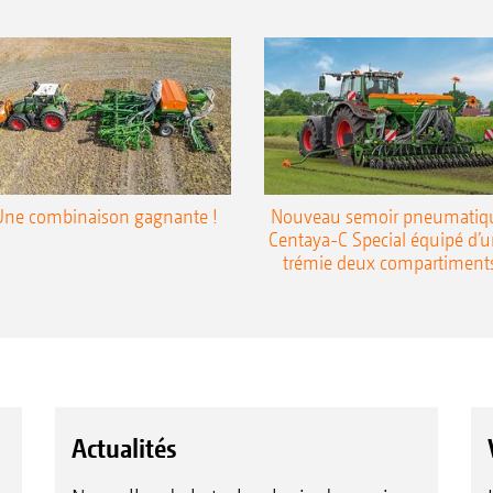
Une combinaison gagnante !
Nouveau semoir pneumatiq
Centaya-C Special équipé d’
trémie deux compartiment
Actualités