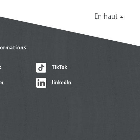
En haut
formations
k
TikTok
am
linkedIn