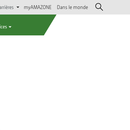
arrières
myAMAZONE
Dans le monde
ices