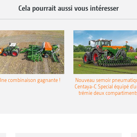
Cela pourrait aussi vous intéresser
Une combinaison gagnante !
Nouveau semoir pneumatiq
Centaya-C Special équipé d’
trémie deux compartiment