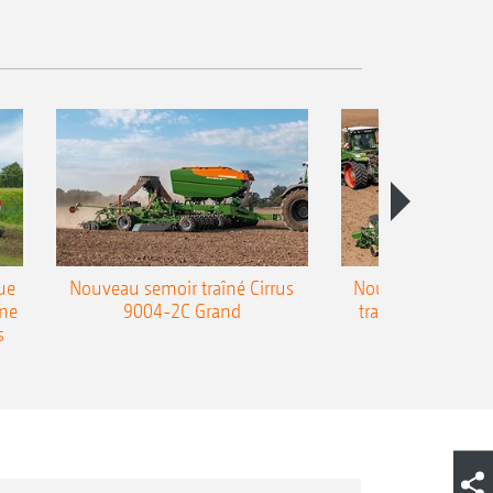
ue
Nouveau semoir traîné Cirrus
Nouveau semoir 
une
9004-2C Grand
traîné Precea-T
s