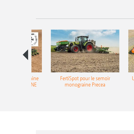
emoir monograine
FertiSpot pour le semoir
ecea-TCC AMAZONE
monograine Precea