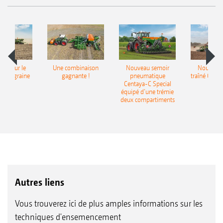
pot pour le
Une combinaison
Nouveau semoir
Nouveau 
monograine
gagnante !
pneumatique
traîné Cirr
recea
Centaya-C Special
Gra
équipé d’une trémie
deux compartiments
Autres liens
Vous trouverez ici de plus amples informations sur les
techniques d'ensemencement