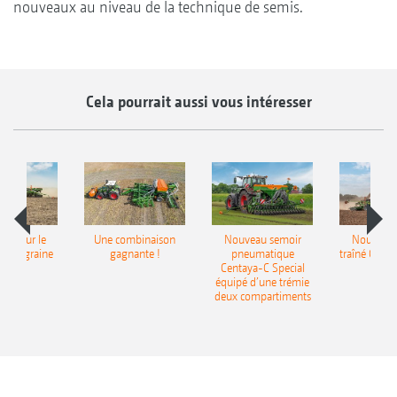
nouveaux au niveau de la technique de semis.
Cela pourrait aussi vous intéresser
pot pour le
Une combinaison
Nouveau semoir
Nouveau 
monograine
gagnante !
pneumatique
traîné Cirr
recea
Centaya-C Special
Gra
équipé d’une trémie
deux compartiments