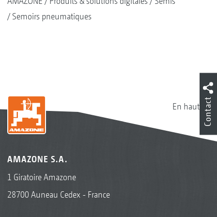
AMAZONE
Produits & solutions digitales
Semis
Semoirs pneumatiques
Contact
En haut
AMAZONE S.A.
1 Giratoire Amazone
28700 Auneau Cedex - France