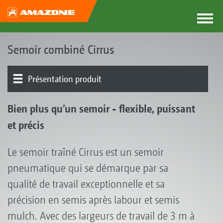
Semoir combiné Cirrus
Présentation produit
Machine de base | Trémie
Technique | Dosage
Outils en amont | Rouleaux
Équipement du compartiment de disques
Essieux | Rappuyage
Éléments semeurs | Recouvreur
GreenDrill 501
Électronique | Terminaux | Logiciels
Bien plus qu’un semoir - flexible, puissant
et précis
Le semoir traîné Cirrus est un semoir
pneumatique qui se démarque par sa
qualité de travail exceptionnelle et sa
précision en semis après labour et semis
mulch. Avec des largeurs de travail de 3 m à