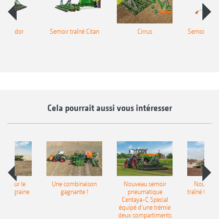
r Condor
Semoir traîné Citan
Cirrus
Semoir à den
Caye
Cela pourrait aussi vous intéresser
pot pour le
Une combinaison
Nouveau semoir
Nouveau 
monograine
gagnante !
pneumatique
traîné Cirr
recea
Centaya-C Special
Gra
équipé d’une trémie
deux compartiments