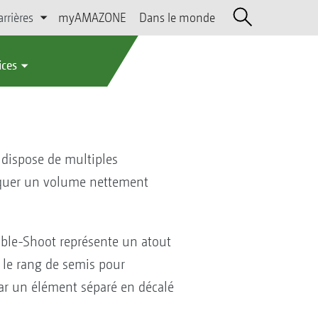
arrières
myAMAZONE
Dans le monde
ices
r dispose de multiples
pliquer un volume nettement
uble-Shoot représente un atout
s le rang de semis pour
 par un élément séparé en décalé