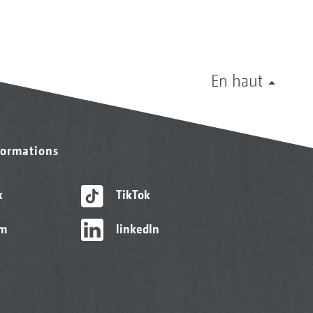
En haut
formations
k
TikTok
am
linkedIn