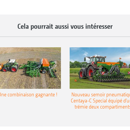
Cela pourrait aussi vous intéresser
Une combinaison gagnante !
Nouveau semoir pneumatiq
Centaya-C Special équipé d’
trémie deux compartiment