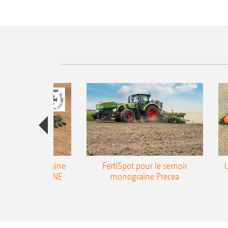
emoir monograine
FertiSpot pour le semoir
ecea-TCC AMAZONE
monograine Precea