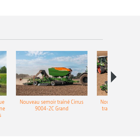
ue
Nouveau semoir traîné Cirrus
Nouveau semoir 
une
9004-2C Grand
traîné Precea-T
s