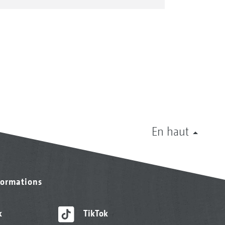
En haut
formations
k
TikTok