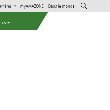
arrières
myAMAZONE
Dans le monde
ices