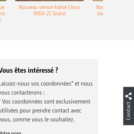
ue
Nouveau semoir traîné Cirrus
Nouveau semoir 
une
9004-2C Grand
traîné Precea-T
s
Vous êtes intéressé ?
Laissez-nous vos coordonnées* et nous
vous contacterons :
* Vos coordonnées sont exclusivement
Contact
utilisées pour prendre contact avec
vous, comme vous le souhaitez.
Votre nom