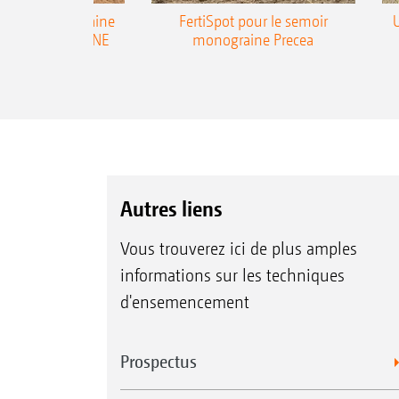
emoir monograine
FertiSpot pour le semoir
ecea-TCC AMAZONE
monograine Precea
Autres liens
Vous trouverez ici de plus amples
informations sur les techniques
d'ensemencement
Prospectus