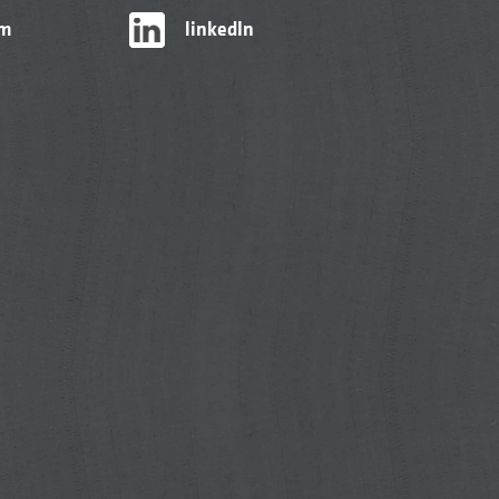
am
linkedIn