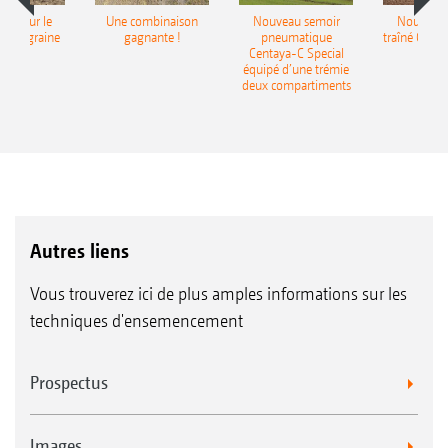
pot pour le
Une combinaison
Nouveau semoir
Nouveau 
monograine
gagnante !
pneumatique
traîné Cirr
recea
Centaya-C Special
Gra
équipé d’une trémie
deux compartiments
Autres liens
Vous trouverez ici de plus amples informations sur les
techniques d'ensemencement
Prospectus
Images