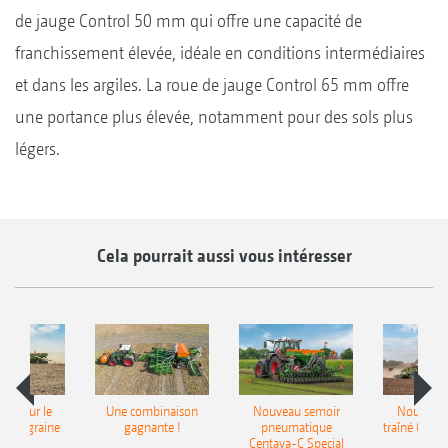
de jauge Control 50 mm qui offre une capacité de
franchissement élevée, idéale en conditions intermédiaires
et dans les argiles. La roue de jauge Control 65 mm offre
une portance plus élevée, notamment pour des sols plus
légers.
Cela pourrait aussi vous intéresser
pot pour le
Une combinaison
Nouveau semoir
Nouveau 
monograine
gagnante !
pneumatique
traîné Cirr
recea
Centaya-C Special
Gra