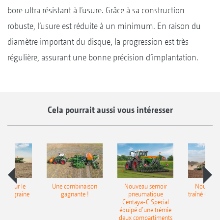
bore ultra résistant à l’usure. Grâce à sa construction
robuste, l’usure est réduite à un minimum. En raison du
diamètre important du disque, la progression est très
régulière, assurant une bonne précision d’implantation.
Cela pourrait aussi vous intéresser
pot pour le
Une combinaison
Nouveau semoir
Nouveau 
monograine
gagnante !
pneumatique
traîné Cirr
recea
Centaya-C Special
Gra
équipé d’une trémie
deux compartiments