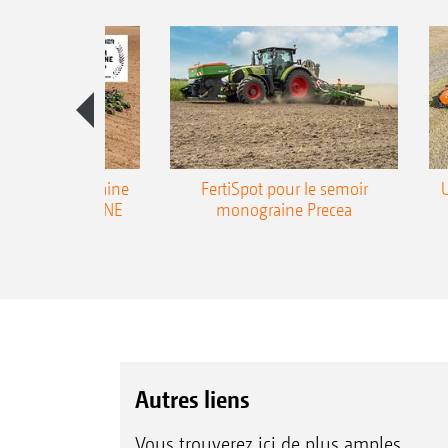
emoir monograine
FertiSpot pour le semoir
ecea-TCC AMAZONE
monograine Precea
Autres liens
Vous trouverez ici de plus amples