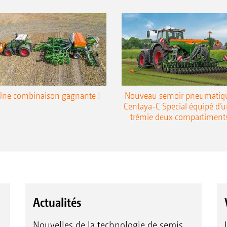
Une combinaison gagnante !
Nouveau semoir pneumatiq
Centaya-C Special équipé d’
trémie deux compartiment
Actualités
Nouvelles de la technologie de semis