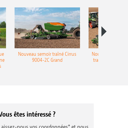
ue
Nouveau semoir traîné Cirrus
Nouveau semoir 
une
9004-2C Grand
traîné Precea-T
s
Vous êtes intéressé ?
Laissez-nous vos coordonnées* et nous