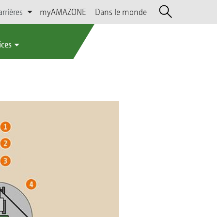
arrières
myAMAZONE
Dans le monde
ices