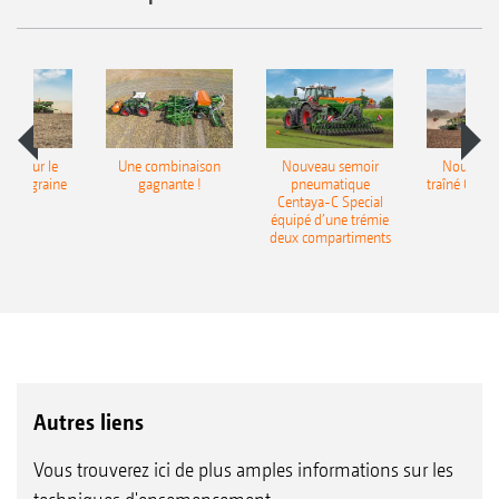
pot pour le
Une combinaison
Nouveau semoir
Nouveau 
monograine
gagnante !
pneumatique
traîné Cirr
recea
Centaya-C Special
Gra
équipé d’une trémie
deux compartiments
Autres liens
Vous trouverez ici de plus amples informations sur les