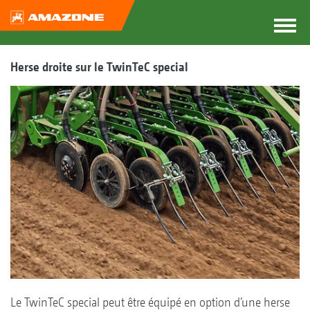
Herse droite sur le TwinTeC special
Le TwinTeC special peut être équipé en option d’une herse