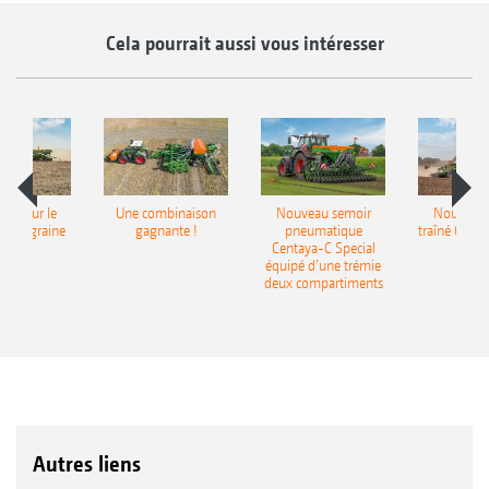
Cela pourrait aussi vous intéresser
pot pour le
Une combinaison
Nouveau semoir
Nouveau 
monograine
gagnante !
pneumatique
traîné Cirr
recea
Centaya-C Special
Gra
équipé d’une trémie
deux compartiments
Autres liens