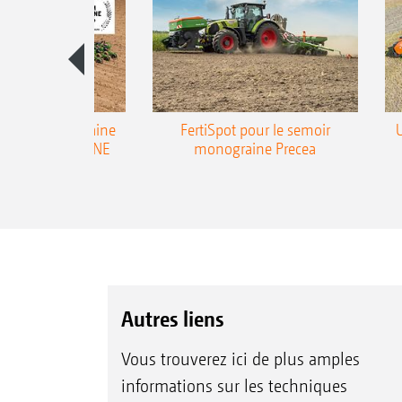
emoir monograine
FertiSpot pour le semoir
ecea-TCC AMAZONE
monograine Precea
Autres liens
Vous trouverez ici de plus amples
informations sur les techniques