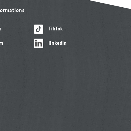
formations
k
TikTok
am
linkedIn