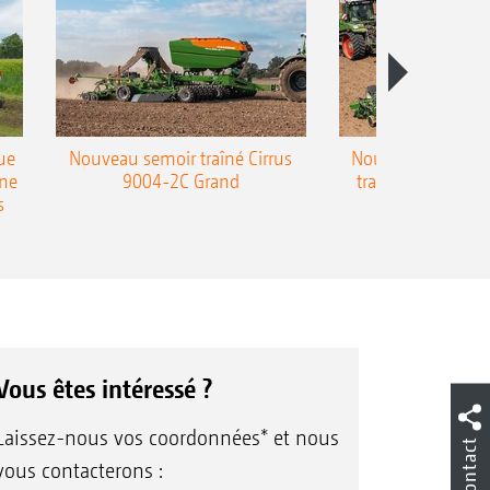
ue
Nouveau semoir traîné Cirrus
Nouveau semoir 
une
9004-2C Grand
traîné Precea-T
s
Vous êtes intéressé ?
Laissez-nous vos coordonnées* et nous
Contact
vous contacterons :