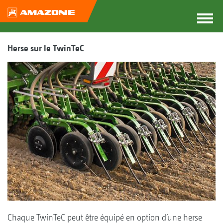
Herse sur le TwinTeC
Chaque TwinTeC peut être équipé en option d’une herse