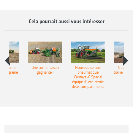
Cela pourrait aussi vous intéresser
pot pour le
Une combinaison
Nouveau semoir
Nouveau 
monograine
gagnante !
pneumatique
traîné Cirr
recea
Centaya-C Special
Gra
équipé d’une trémie
deux compartiments