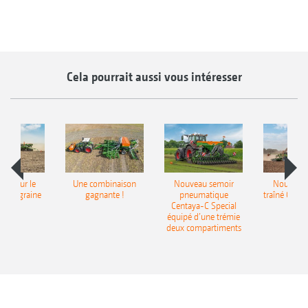
Cela pourrait aussi vous intéresser
pot pour le
Une combinaison
Nouveau semoir
Nouveau 
monograine
gagnante !
pneumatique
traîné Cirr
recea
Centaya-C Special
Gra
équipé d’une trémie
deux compartiments