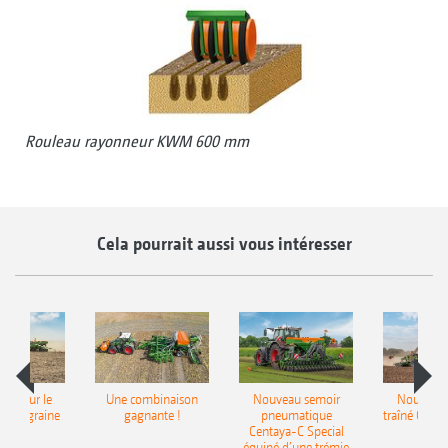
Rouleau rayonneur KWM 600 mm
Cela pourrait aussi vous intéresser
pot pour le
Une combinaison
Nouveau semoir
Nouveau 
monograine
gagnante !
pneumatique
traîné Cirr
recea
Centaya-C Special
Gra
équipé d’une trémie